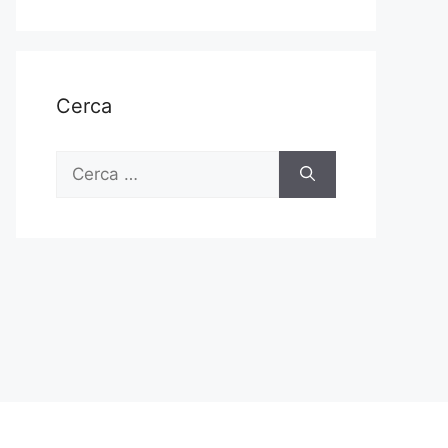
Cerca
Ricerca
per: