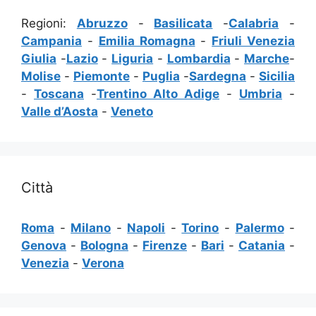
Regioni:
Abruzzo
-
Basilicata
-
Calabria
-
Campania
-
Emilia Romagna
-
Friuli Venezia
Giulia
-
Lazio
-
Liguria
-
Lombardia
-
Marche
-
Molise
-
Piemonte
-
Puglia
-
Sardegna
-
Sicilia
-
Toscana
-
Trentino Alto Adige
-
Umbria
-
Valle d’Aosta
-
Veneto
Città
Roma
-
Milano
-
Napoli
-
Torino
-
Palermo
-
Genova
-
Bologna
-
Firenze
-
Bari
-
Catania
-
Venezia
-
Verona