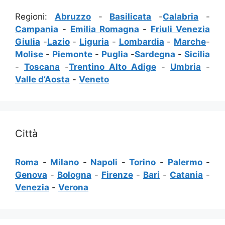
Regioni:
Abruzzo
-
Basilicata
-
Calabria
-
Campania
-
Emilia Romagna
-
Friuli Venezia
Giulia
-
Lazio
-
Liguria
-
Lombardia
-
Marche
-
Molise
-
Piemonte
-
Puglia
-
Sardegna
-
Sicilia
-
Toscana
-
Trentino Alto Adige
-
Umbria
-
Valle d’Aosta
-
Veneto
Città
Roma
-
Milano
-
Napoli
-
Torino
-
Palermo
-
Genova
-
Bologna
-
Firenze
-
Bari
-
Catania
-
Venezia
-
Verona