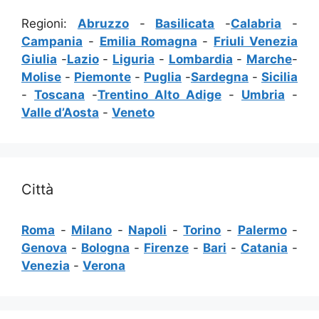
Regioni:
Abruzzo
-
Basilicata
-
Calabria
-
Campania
-
Emilia Romagna
-
Friuli Venezia
Giulia
-
Lazio
-
Liguria
-
Lombardia
-
Marche
-
Molise
-
Piemonte
-
Puglia
-
Sardegna
-
Sicilia
-
Toscana
-
Trentino Alto Adige
-
Umbria
-
Valle d’Aosta
-
Veneto
Città
Roma
-
Milano
-
Napoli
-
Torino
-
Palermo
-
Genova
-
Bologna
-
Firenze
-
Bari
-
Catania
-
Venezia
-
Verona