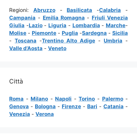
Regioni:
Abruzzo
-
Basilicata
-
Calabria
-
Campania
-
Emilia Romagna
-
Friuli Venezia
Giulia
-
Lazio
-
Liguria
-
Lombardia
-
Marche
-
Molise
-
Piemonte
-
Puglia
-
Sardegna
-
Sicilia
-
Toscana
-
Trentino Alto Adige
-
Umbria
-
Valle d’Aosta
-
Veneto
Città
Roma
-
Milano
-
Napoli
-
Torino
-
Palermo
-
Genova
-
Bologna
-
Firenze
-
Bari
-
Catania
-
Venezia
-
Verona