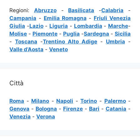
Regioni:
Abruzzo
-
Basilicata
-
Calabria
-
Campania
-
Emilia Romagna
-
Friuli Venezia
Giulia
-
Lazio
-
Liguria
-
Lombardia
-
Marche
-
Molise
-
Piemonte
-
Puglia
-
Sardegna
-
Sicilia
-
Toscana
-
Trentino Alto Adige
-
Umbria
-
Valle d’Aosta
-
Veneto
Città
Roma
-
Milano
-
Napoli
-
Torino
-
Palermo
-
Genova
-
Bologna
-
Firenze
-
Bari
-
Catania
-
Venezia
-
Verona