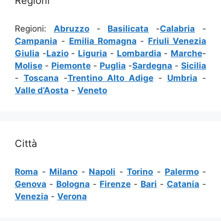
Regioni
Regioni:
Abruzzo
-
Basilicata
-
Calabria
-
Campania
-
Emilia Romagna
-
Friuli Venezia
Giulia
-
Lazio
-
Liguria
-
Lombardia
-
Marche
-
Molise
-
Piemonte
-
Puglia
-
Sardegna
-
Sicilia
-
Toscana
-
Trentino Alto Adige
-
Umbria
-
Valle d’Aosta
-
Veneto
Città
Roma
-
Milano
-
Napoli
-
Torino
-
Palermo
-
Genova
-
Bologna
-
Firenze
-
Bari
-
Catania
-
Venezia
-
Verona