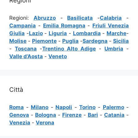
Regioni
Regioni:
Abruzzo
-
Basilicata
-
Calabria
-
Campania
-
Emilia Romagna
-
Friuli Venezia
Giulia
-
Lazio
-
Liguria
-
Lombardia
-
Marche
-
Molise
-
Piemonte
-
Puglia
-
Sardegna
-
Sicilia
-
Toscana
-
Trentino Alto Adige
-
Umbria
-
Valle d’Aosta
-
Veneto
Città
Roma
-
Milano
-
Napoli
-
Torino
-
Palermo
-
Genova
-
Bologna
-
Firenze
-
Bari
-
Catania
-
Venezia
-
Verona