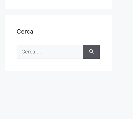
Cerca
Ricerca
per: