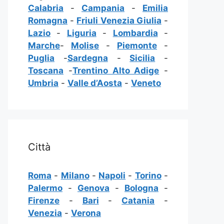
Calabria
-
Campania
-
Emilia
Romagna
-
Friuli Venezia Giulia
-
Lazio
-
Liguria
-
Lombardia
-
Marche
-
Molise
-
Piemonte
-
Puglia
-
Sardegna
-
Sicilia
-
Toscana
-
Trentino Alto Adige
-
Umbria
-
Valle d’Aosta
-
Veneto
Città
Roma
-
Milano
-
Napoli
-
Torino
-
Palermo
-
Genova
-
Bologna
-
Firenze
-
Bari
-
Catania
-
Venezia
-
Verona