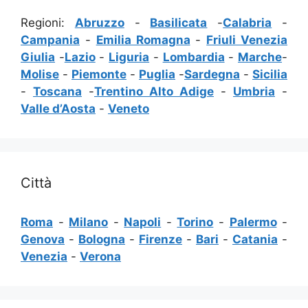
Regioni:
Abruzzo
-
Basilicata
-
Calabria
-
Campania
-
Emilia Romagna
-
Friuli Venezia
Giulia
-
Lazio
-
Liguria
-
Lombardia
-
Marche
-
Molise
-
Piemonte
-
Puglia
-
Sardegna
-
Sicilia
-
Toscana
-
Trentino Alto Adige
-
Umbria
-
Valle d’Aosta
-
Veneto
Città
Roma
-
Milano
-
Napoli
-
Torino
-
Palermo
-
Genova
-
Bologna
-
Firenze
-
Bari
-
Catania
-
Venezia
-
Verona