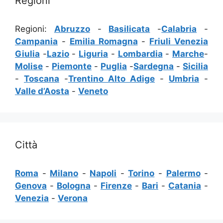
Regioni
Regioni:
Abruzzo
-
Basilicata
-
Calabria
-
Campania
-
Emilia Romagna
-
Friuli Venezia
Giulia
-
Lazio
-
Liguria
-
Lombardia
-
Marche
-
Molise
-
Piemonte
-
Puglia
-
Sardegna
-
Sicilia
-
Toscana
-
Trentino Alto Adige
-
Umbria
-
Valle d’Aosta
-
Veneto
Città
Roma
-
Milano
-
Napoli
-
Torino
-
Palermo
-
Genova
-
Bologna
-
Firenze
-
Bari
-
Catania
-
Venezia
-
Verona