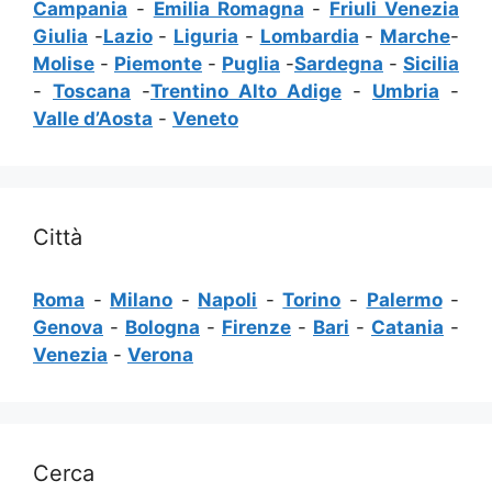
Campania
-
Emilia Romagna
-
Friuli Venezia
Giulia
-
Lazio
-
Liguria
-
Lombardia
-
Marche
-
Molise
-
Piemonte
-
Puglia
-
Sardegna
-
Sicilia
-
Toscana
-
Trentino Alto Adige
-
Umbria
-
Valle d’Aosta
-
Veneto
Città
Roma
-
Milano
-
Napoli
-
Torino
-
Palermo
-
Genova
-
Bologna
-
Firenze
-
Bari
-
Catania
-
Venezia
-
Verona
Cerca