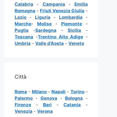
Calabria
-
Campania
-
Emilia
Romagna
-
Friuli Venezia Giulia
-
Lazio
-
Liguria
-
Lombardia
-
Marche
-
Molise
-
Piemonte
-
Puglia
-
Sardegna
-
Sicilia
-
Toscana
-
Trentino Alto Adige
-
Umbria
-
Valle d’Aosta
-
Veneto
Città
Roma
-
Milano
-
Napoli
-
Torino
-
Palermo
-
Genova
-
Bologna
-
Firenze
-
Bari
-
Catania
-
Venezia
-
Verona