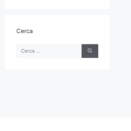
Cerca
Ricerca
per: