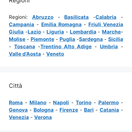
Regioni
Regioni:
Abruzzo
-
Basilicata
-
Calabria
-
Campania
-
Emilia Romagna
-
Friuli Venezia
Giulia
-
Lazio
-
Liguria
-
Lombardia
-
Marche
-
Molise
-
Piemonte
-
Puglia
-
Sardegna
-
Sicilia
-
Toscana
-
Trentino Alto Adige
-
Umbria
-
Valle d’Aosta
-
Veneto
Città
Roma
-
Milano
-
Napoli
-
Torino
-
Palermo
-
Genova
-
Bologna
-
Firenze
-
Bari
-
Catania
-
Venezia
-
Verona