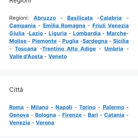
Regioni
Regioni:
Abruzzo
-
Basilicata
-
Calabria
-
Campania
-
Emilia Romagna
-
Friuli Venezia
Giulia
-
Lazio
-
Liguria
-
Lombardia
-
Marche
-
Molise
-
Piemonte
-
Puglia
-
Sardegna
-
Sicilia
-
Toscana
-
Trentino Alto Adige
-
Umbria
-
Valle d’Aosta
-
Veneto
Città
Roma
-
Milano
-
Napoli
-
Torino
-
Palermo
-
Genova
-
Bologna
-
Firenze
-
Bari
-
Catania
-
Venezia
-
Verona