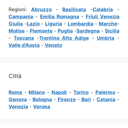
Regioni:
Abruzzo
-
Basilicata
-
Calabria
-
Campania
-
Emilia Romagna
-
Friuli Venezia
Giulia
-
Lazio
-
Liguria
-
Lombardia
-
Marche
-
Molise
-
Piemonte
-
Puglia
-
Sardegna
-
Sicilia
-
Toscana
-
Trentino Alto Adige
-
Umbria
-
Valle d’Aosta
-
Veneto
Città
Roma
-
Milano
-
Napoli
-
Torino
-
Palermo
-
Genova
-
Bologna
-
Firenze
-
Bari
-
Catania
-
Venezia
-
Verona