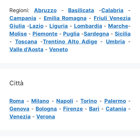
Regioni:
Abruzzo
-
Basilicata
-
Calabria
-
Campania
-
Emilia Romagna
-
Friuli Venezia
Giulia
-
Lazio
-
Liguria
-
Lombardia
-
Marche
-
Molise
-
Piemonte
-
Puglia
-
Sardegna
-
Sicilia
-
Toscana
-
Trentino Alto Adige
-
Umbria
-
Valle d’Aosta
-
Veneto
Città
Roma
-
Milano
-
Napoli
-
Torino
-
Palermo
-
Genova
-
Bologna
-
Firenze
-
Bari
-
Catania
-
Venezia
-
Verona