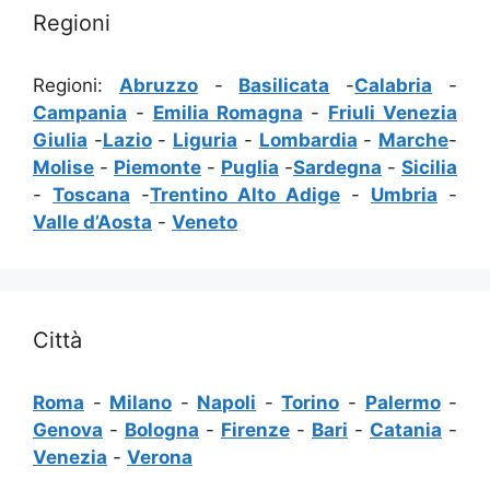
Regioni
Regioni:
Abruzzo
-
Basilicata
-
Calabria
-
Campania
-
Emilia Romagna
-
Friuli Venezia
Giulia
-
Lazio
-
Liguria
-
Lombardia
-
Marche
-
Molise
-
Piemonte
-
Puglia
-
Sardegna
-
Sicilia
-
Toscana
-
Trentino Alto Adige
-
Umbria
-
Valle d’Aosta
-
Veneto
Città
Roma
-
Milano
-
Napoli
-
Torino
-
Palermo
-
Genova
-
Bologna
-
Firenze
-
Bari
-
Catania
-
Venezia
-
Verona