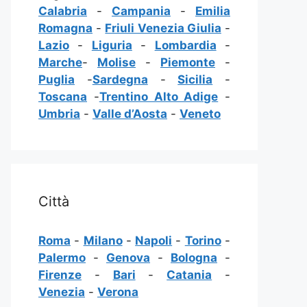
Calabria
-
Campania
-
Emilia
Romagna
-
Friuli Venezia Giulia
-
Lazio
-
Liguria
-
Lombardia
-
Marche
-
Molise
-
Piemonte
-
Puglia
-
Sardegna
-
Sicilia
-
Toscana
-
Trentino Alto Adige
-
Umbria
-
Valle d’Aosta
-
Veneto
Città
Roma
-
Milano
-
Napoli
-
Torino
-
Palermo
-
Genova
-
Bologna
-
Firenze
-
Bari
-
Catania
-
Venezia
-
Verona