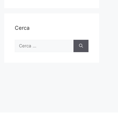
Cerca
Ricerca
per: