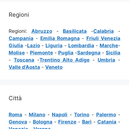
Regioni
Regioni:
Abruzzo
-
Basilicata
-
Calabria
-
Campania
-
Emilia Romagna
-
Friuli Venezia
Giulia
-
Lazio
-
Liguria
-
Lombardia
-
Marche
-
Molise
-
Piemonte
-
Puglia
-
Sardegna
-
Sicilia
-
Toscana
-
Trentino Alto Adige
-
Umbria
-
Valle d’Aosta
-
Veneto
Città
Roma
-
Milano
-
Napoli
-
Torino
-
Palermo
-
Genova
-
Bologna
-
Firenze
-
Bari
-
Catania
-
Venezia
-
Verona