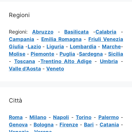
Regioni
Regioni:
Abruzzo
-
Basilicata
-
Calabria
-
Campania
-
Emilia Romagna
-
Friuli Venezia
Giulia
-
Lazio
-
Liguria
-
Lombardia
-
Marche
-
Molise
-
Piemonte
-
Puglia
-
Sardegna
-
Sicilia
-
Toscana
-
Trentino Alto Adige
-
Umbria
-
Valle d’Aosta
-
Veneto
Città
Roma
-
Milano
-
Napoli
-
Torino
-
Palermo
-
Genova
-
Bologna
-
Firenze
-
Bari
-
Catania
-
Venezia
-
Verona