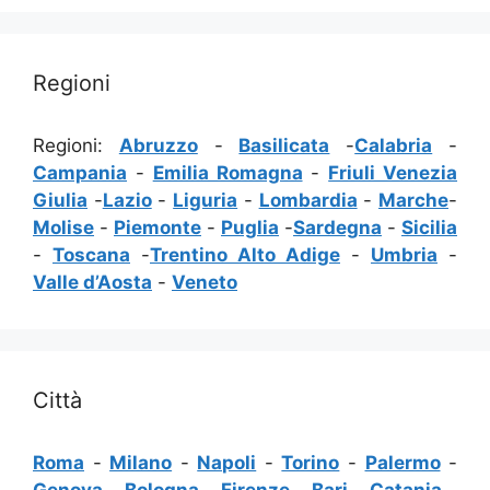
Regioni
Regioni:
Abruzzo
-
Basilicata
-
Calabria
-
Campania
-
Emilia Romagna
-
Friuli Venezia
Giulia
-
Lazio
-
Liguria
-
Lombardia
-
Marche
-
Molise
-
Piemonte
-
Puglia
-
Sardegna
-
Sicilia
-
Toscana
-
Trentino Alto Adige
-
Umbria
-
Valle d’Aosta
-
Veneto
Città
Roma
-
Milano
-
Napoli
-
Torino
-
Palermo
-
Genova
-
Bologna
-
Firenze
-
Bari
-
Catania
-