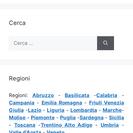
Cerca
Ricerca
per:
Regioni
Regioni:
Abruzzo
-
Basilicata
-
Calabria
-
Campania
-
Emilia Romagna
-
Friuli Venezia
Giulia
-
Lazio
-
Liguria
-
Lombardia
-
Marche
-
Molise
-
Piemonte
-
Puglia
-
Sardegna
-
Sicilia
-
Toscana
-
Trentino Alto Adige
-
Umbria
-
Valle d’Aosta
-
Veneto