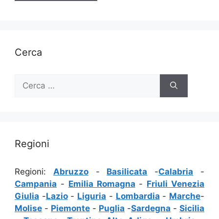
Cerca
Ricerca
per:
Regioni
Regioni:
Abruzzo
-
Basilicata
-
Calabria
-
Campania
-
Emilia Romagna
-
Friuli Venezia
Giulia
-
Lazio
-
Liguria
-
Lombardia
-
Marche
-
Molise
-
Piemonte
-
Puglia
-
Sardegna
-
Sicilia