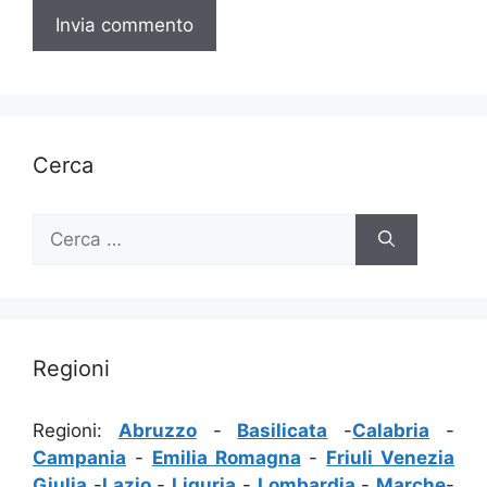
Cerca
Ricerca
per:
Regioni
Regioni:
Abruzzo
-
Basilicata
-
Calabria
-
Campania
-
Emilia Romagna
-
Friuli Venezia
Giulia
-
Lazio
-
Liguria
-
Lombardia
-
Marche
-