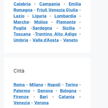
Calabria
-
Campania
-
Emilia
Romagna
-
Friuli Venezia Giulia
-
Lazio
-
Liguria
-
Lombardia
-
Marche
-
Molise
-
Piemonte
-
Puglia
-
Sardegna
-
Sicilia
-
Toscana
-
Trentino Alto Adige
-
Umbria
-
Valle d’Aosta
-
Veneto
Città
Roma
-
Milano
-
Napoli
-
Torino
-
Palermo
-
Genova
-
Bologna
-
Firenze
-
Bari
-
Catania
-
Venezia
-
Verona