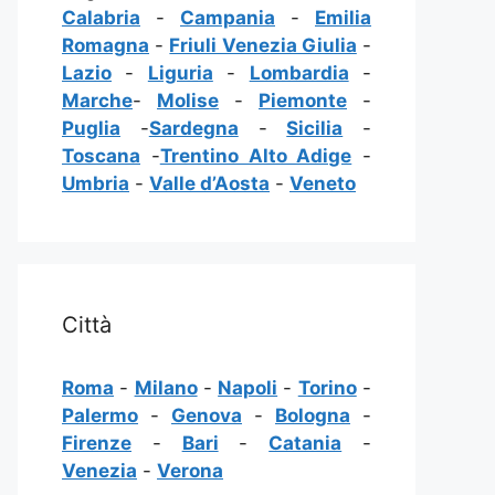
Calabria
-
Campania
-
Emilia
Romagna
-
Friuli Venezia Giulia
-
Lazio
-
Liguria
-
Lombardia
-
Marche
-
Molise
-
Piemonte
-
Puglia
-
Sardegna
-
Sicilia
-
Toscana
-
Trentino Alto Adige
-
Umbria
-
Valle d’Aosta
-
Veneto
Città
Roma
-
Milano
-
Napoli
-
Torino
-
Palermo
-
Genova
-
Bologna
-
Firenze
-
Bari
-
Catania
-
Venezia
-
Verona