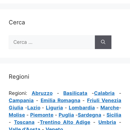
Cerca
Ricerca
per:
Regioni
Regioni:
Abruzzo
-
Basilicata
-
Calabria
-
Campania
-
Emilia Romagna
-
Friuli Venezia
Giulia
-
Lazio
-
Liguria
-
Lombardia
-
Marche
-
Molise
-
Piemonte
-
Puglia
-
Sardegna
-
Sicilia
-
Toscana
-
Trentino Alto Adige
-
Umbria
-
Valle d’Aosta
-
Veneto