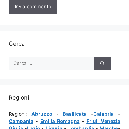
Cerca
Ricerca
per:
Regioni
Regioni:
Abruzzo
-
Basilicata
-
Calabria
-
Campania
-
Emilia Romagna
-
Friuli Venezia
Giulia
-
Lazio
-
Liguria
-
Lombardia
-
Marche
-