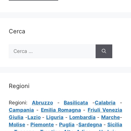
Cerca
Ricerca
per:
Regioni
Regioni:
Abruzzo
-
Basilicata
-
Calabria
-
Campania
-
Emilia Romagna
-
Friuli Venezia
Giulia
-
Lazio
-
Liguria
-
Lombardia
-
Marche
-
Molise
-
Piemonte
-
Puglia
-
Sardegna
-
Sicilia