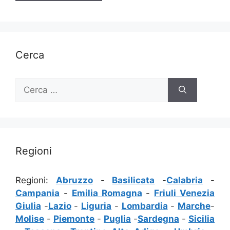
Cerca
Ricerca
per:
Regioni
Regioni:
Abruzzo
-
Basilicata
-
Calabria
-
Campania
-
Emilia Romagna
-
Friuli Venezia
Giulia
-
Lazio
-
Liguria
-
Lombardia
-
Marche
-
Molise
-
Piemonte
-
Puglia
-
Sardegna
-
Sicilia