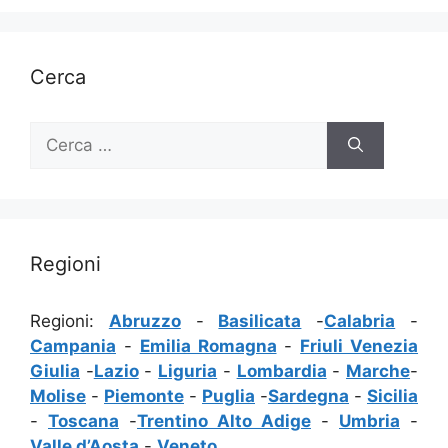
Cerca
Ricerca
per:
Regioni
Regioni:
Abruzzo
-
Basilicata
-
Calabria
-
Campania
-
Emilia Romagna
-
Friuli Venezia
Giulia
-
Lazio
-
Liguria
-
Lombardia
-
Marche
-
Molise
-
Piemonte
-
Puglia
-
Sardegna
-
Sicilia
-
Toscana
-
Trentino Alto Adige
-
Umbria
-
Valle d’Aosta
-
Veneto