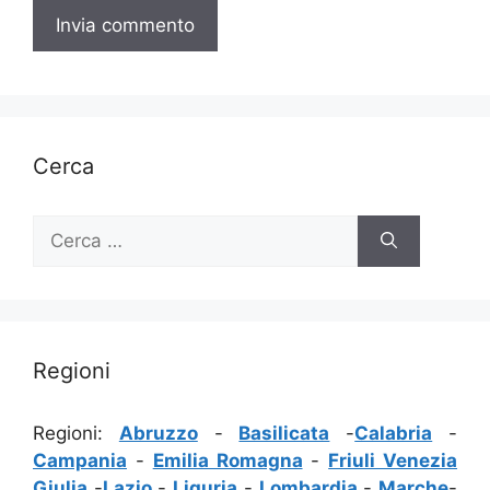
Cerca
Ricerca
per:
Regioni
Regioni:
Abruzzo
-
Basilicata
-
Calabria
-
Campania
-
Emilia Romagna
-
Friuli Venezia
Giulia
-
Lazio
-
Liguria
-
Lombardia
-
Marche
-