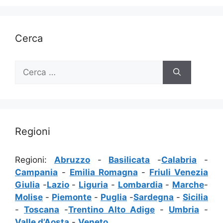
Cerca
Ricerca
per:
Regioni
Regioni:
Abruzzo
-
Basilicata
-
Calabria
-
Campania
-
Emilia Romagna
-
Friuli Venezia
Giulia
-
Lazio
-
Liguria
-
Lombardia
-
Marche
-
Molise
-
Piemonte
-
Puglia
-
Sardegna
-
Sicilia
-
Toscana
-
Trentino Alto Adige
-
Umbria
-
Valle d’Aosta
-
Veneto