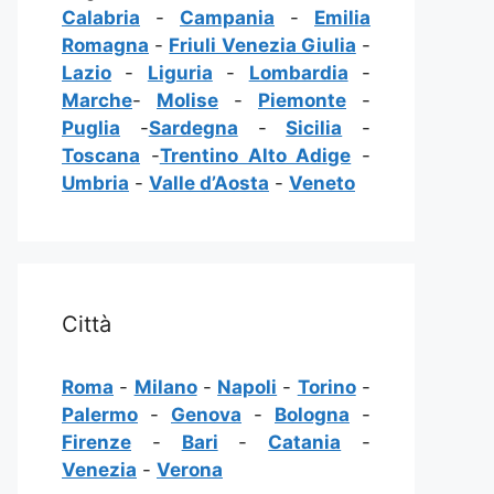
Calabria
-
Campania
-
Emilia
Romagna
-
Friuli Venezia Giulia
-
Lazio
-
Liguria
-
Lombardia
-
Marche
-
Molise
-
Piemonte
-
Puglia
-
Sardegna
-
Sicilia
-
Toscana
-
Trentino Alto Adige
-
Umbria
-
Valle d’Aosta
-
Veneto
Città
Roma
-
Milano
-
Napoli
-
Torino
-
Palermo
-
Genova
-
Bologna
-
Firenze
-
Bari
-
Catania
-
Venezia
-
Verona