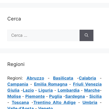
Cerca
Ricerca
per:
Regioni
Regioni:
Abruzzo
-
Basilicata
-
Calabria
-
Campania
-
Emilia Romagna
-
Friuli Venezia
Giulia
-
Lazio
-
Liguria
-
Lombardia
-
Marche
-
Molise
-
Piemonte
-
Puglia
-
Sardegna
-
Sicilia
-
Toscana
-
Trentino Alto Adige
-
Umbria
-
Valle d’Aosta
-
Veneto