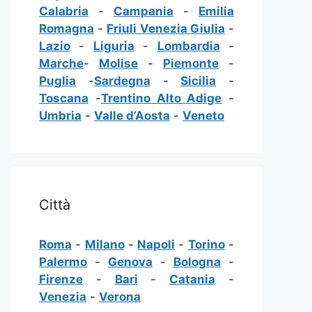
Calabria
-
Campania
-
Emilia
Romagna
-
Friuli Venezia Giulia
-
Lazio
-
Liguria
-
Lombardia
-
Marche
-
Molise
-
Piemonte
-
Puglia
-
Sardegna
-
Sicilia
-
Toscana
-
Trentino Alto Adige
-
Umbria
-
Valle d’Aosta
-
Veneto
Città
Roma
-
Milano
-
Napoli
-
Torino
-
Palermo
-
Genova
-
Bologna
-
Firenze
-
Bari
-
Catania
-
Venezia
-
Verona