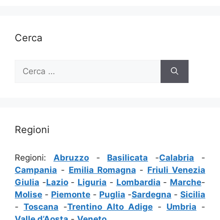
Cerca
Ricerca
per:
Regioni
Regioni:
Abruzzo
-
Basilicata
-
Calabria
-
Campania
-
Emilia Romagna
-
Friuli Venezia
Giulia
-
Lazio
-
Liguria
-
Lombardia
-
Marche
-
Molise
-
Piemonte
-
Puglia
-
Sardegna
-
Sicilia
-
Toscana
-
Trentino Alto Adige
-
Umbria
-
Valle d’Aosta
-
Veneto