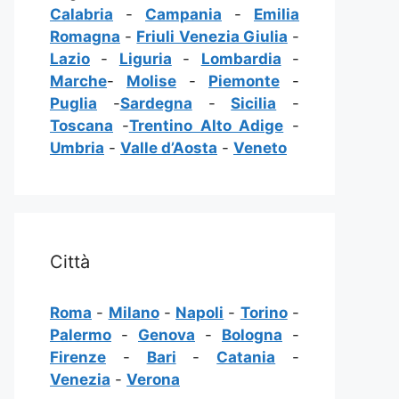
Calabria
-
Campania
-
Emilia
Romagna
-
Friuli Venezia Giulia
-
Lazio
-
Liguria
-
Lombardia
-
Marche
-
Molise
-
Piemonte
-
Puglia
-
Sardegna
-
Sicilia
-
Toscana
-
Trentino Alto Adige
-
Umbria
-
Valle d’Aosta
-
Veneto
Città
Roma
-
Milano
-
Napoli
-
Torino
-
Palermo
-
Genova
-
Bologna
-
Firenze
-
Bari
-
Catania
-
Venezia
-
Verona