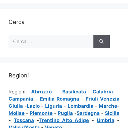
Cerca
Ricerca
per:
Regioni
Regioni:
Abruzzo
-
Basilicata
-
Calabria
-
Campania
-
Emilia Romagna
-
Friuli Venezia
Giulia
-
Lazio
-
Liguria
-
Lombardia
-
Marche
-
Molise
-
Piemonte
-
Puglia
-
Sardegna
-
Sicilia
-
Toscana
-
Trentino Alto Adige
-
Umbria
-
Valle d’Aosta
-
Veneto