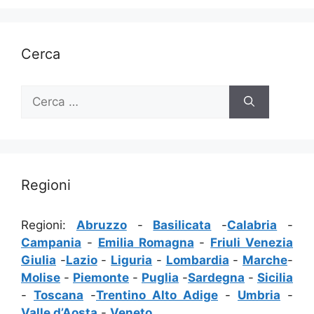
Cerca
Ricerca
per:
Regioni
Regioni:
Abruzzo
-
Basilicata
-
Calabria
-
Campania
-
Emilia Romagna
-
Friuli Venezia
Giulia
-
Lazio
-
Liguria
-
Lombardia
-
Marche
-
Molise
-
Piemonte
-
Puglia
-
Sardegna
-
Sicilia
-
Toscana
-
Trentino Alto Adige
-
Umbria
-
Valle d’Aosta
-
Veneto