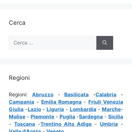
Cerca
Ricerca
per:
Regioni
Regioni:
Abruzzo
-
Basilicata
-
Calabria
-
Campania
-
Emilia Romagna
-
Friuli Venezia
Giulia
-
Lazio
-
Liguria
-
Lombardia
-
Marche
-
Molise
-
Piemonte
-
Puglia
-
Sardegna
-
Sicilia
-
Toscana
-
Trentino Alto Adige
-
Umbria
-
Valle d’Aosta
-
Veneto