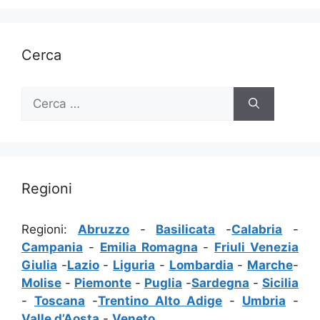
Cerca
Ricerca
per:
Regioni
Regioni:
Abruzzo
-
Basilicata
-
Calabria
-
Campania
-
Emilia Romagna
-
Friuli Venezia
Giulia
-
Lazio
-
Liguria
-
Lombardia
-
Marche
-
Molise
-
Piemonte
-
Puglia
-
Sardegna
-
Sicilia
-
Toscana
-
Trentino Alto Adige
-
Umbria
-
Valle d’Aosta
-
Veneto