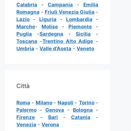
Calabria
-
Campania
-
Emilia
Romagna
-
Friuli Venezia Giulia
-
Lazio
-
Liguria
-
Lombardia
-
Marche
-
Molise
-
Piemonte
-
Puglia
-
Sardegna
-
Sicilia
-
Toscana
-
Trentino Alto Adige
-
Umbria
-
Valle d’Aosta
-
Veneto
Città
Roma
-
Milano
-
Napoli
-
Torino
-
Palermo
-
Genova
-
Bologna
-
Firenze
-
Bari
-
Catania
-
Venezia
-
Verona