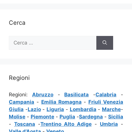
Cerca
Ricerca
per:
Regioni
Regioni:
Abruzzo
-
Basilicata
-
Calabria
-
Campania
-
Emilia Romagna
-
Friuli Venezia
Giulia
-
Lazio
-
Liguria
-
Lombardia
-
Marche
-
Molise
-
Piemonte
-
Puglia
-
Sardegna
-
Sicilia
-
Toscana
-
Trentino Alto Adige
-
Umbria
-
Valle d’Aosta
-
Veneto