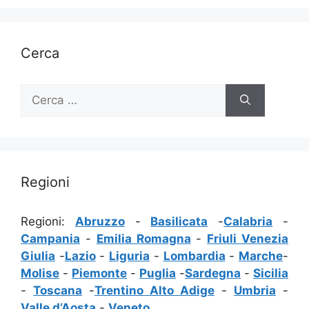
Cerca
Ricerca
per:
Regioni
Regioni:
Abruzzo
-
Basilicata
-
Calabria
-
Campania
-
Emilia Romagna
-
Friuli Venezia
Giulia
-
Lazio
-
Liguria
-
Lombardia
-
Marche
-
Molise
-
Piemonte
-
Puglia
-
Sardegna
-
Sicilia
-
Toscana
-
Trentino Alto Adige
-
Umbria
-
Valle d’Aosta
-
Veneto