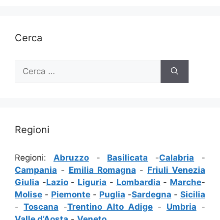
Cerca
Ricerca
per:
Regioni
Regioni:
Abruzzo
-
Basilicata
-
Calabria
-
Campania
-
Emilia Romagna
-
Friuli Venezia
Giulia
-
Lazio
-
Liguria
-
Lombardia
-
Marche
-
Molise
-
Piemonte
-
Puglia
-
Sardegna
-
Sicilia
-
Toscana
-
Trentino Alto Adige
-
Umbria
-
Valle d’Aosta
-
Veneto