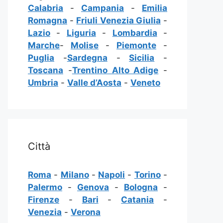
Calabria
-
Campania
-
Emilia
Romagna
-
Friuli Venezia Giulia
-
Lazio
-
Liguria
-
Lombardia
-
Marche
-
Molise
-
Piemonte
-
Puglia
-
Sardegna
-
Sicilia
-
Toscana
-
Trentino Alto Adige
-
Umbria
-
Valle d’Aosta
-
Veneto
Città
Roma
-
Milano
-
Napoli
-
Torino
-
Palermo
-
Genova
-
Bologna
-
Firenze
-
Bari
-
Catania
-
Venezia
-
Verona