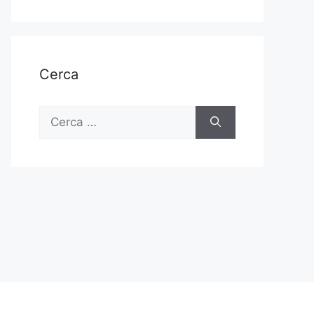
Cerca
Ricerca
per: