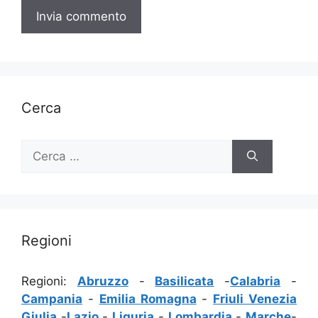
Cerca
Ricerca
per:
Regioni
Regioni:
Abruzzo
-
Basilicata
-
Calabria
-
Campania
-
Emilia Romagna
-
Friuli Venezia
Giulia
-
Lazio
-
Liguria
-
Lombardia
-
Marche
-