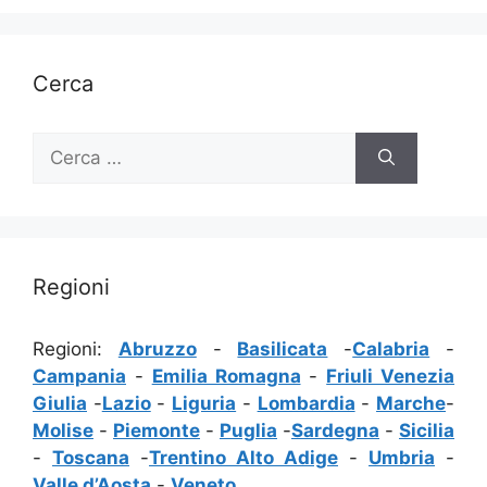
Cerca
Ricerca
per:
Regioni
Regioni:
Abruzzo
-
Basilicata
-
Calabria
-
Campania
-
Emilia Romagna
-
Friuli Venezia
Giulia
-
Lazio
-
Liguria
-
Lombardia
-
Marche
-
Molise
-
Piemonte
-
Puglia
-
Sardegna
-
Sicilia
-
Toscana
-
Trentino Alto Adige
-
Umbria
-
Valle d’Aosta
-
Veneto